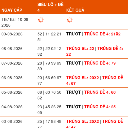
SIÊU LÔ + ĐỀ
NGÀY CẤP
4
KẾT QUẢ
Thứ hai, 10-08-
2026
09-08-2026
52 | 11 22 21
TRƯỢT
|
TRÚNG ĐỀ 4: 21X2
51
08-08-2026
22 | 22 02 12
TRÚNG SL: 22
|
TRÚNG ĐỀ 4:
32
22
07-08-2026
28 | 79 99 69
TRƯỢT
|
TRÚNG ĐỀ 4: 79
89
06-08-2026
20 | 66 69 67
TRÚNG SL: 20X2
|
TRÚNG ĐỀ
77
4: 67
05-08-2026
08 | 60 70 50
TRƯỢT
|
TRÚNG ĐỀ 4: 60
62
04-08-2026
23 | 45 26 25
TRƯỢT
|
TRÚNG ĐỀ 4: 25
05
03-08-2026
25 | 47 88 48
TRÚNG SL: 25X2
|
TRÚNG ĐỀ
77
4: 47