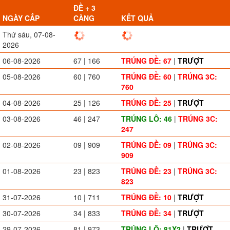
ĐỀ + 3
NGÀY CẤP
CÀNG
KẾT QUẢ
Thứ sáu, 07-08-
2026
06-08-2026
67 | 166
TRÚNG ĐỀ: 67
|
TRƯỢT
05-08-2026
60 | 760
TRÚNG ĐỀ: 60
|
TRÚNG 3C:
760
04-08-2026
25 | 126
TRÚNG ĐỀ: 25
|
TRƯỢT
03-08-2026
46 | 247
TRÚNG LÔ: 46
|
TRÚNG 3C:
247
02-08-2026
09 | 909
TRÚNG ĐỀ: 09
|
TRÚNG 3C:
909
01-08-2026
23 | 823
TRÚNG ĐỀ: 23
|
TRÚNG 3C:
823
31-07-2026
10 | 711
TRÚNG ĐỀ: 10
|
TRƯỢT
30-07-2026
34 | 833
TRÚNG ĐỀ: 34
|
TRƯỢT
29-07-2026
81 | 973
TRÚNG LÔ: 81X2
|
TRƯỢT